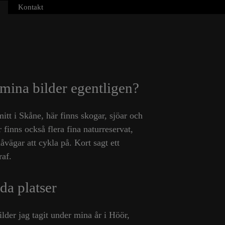
Kontakt
mina bilder egentligen?
itt i Skåne, här finns skogar, sjöar och
 finns också flera fina naturreservat,
vägar att cykla på. Kort sagt ett
raf.
lda platser
ilder jag tagit under mina år i Höör,