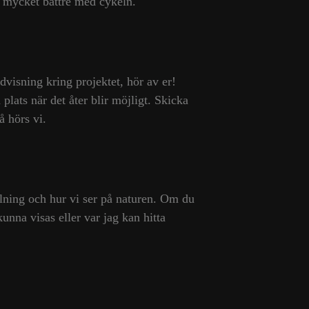
n mycket bättre med cykeln.
dvisning kring projektet, hör av er!
plats när det åter blir möjligt. Skicka
så hörs vi.
ällning och hur vi ser på naturen. Om du
kunna visas eller var jag kan hitta