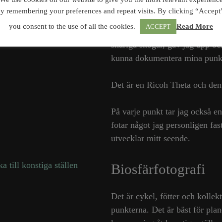
360 graderskamer
y remembering your preferences and repeat visits. By clicking “Accept
you consent to the use of all the cookies.
Read More
ACCEPT
Efter att på alla sätt ha försö
snåriga skogar, gav jag upp oc
kunna dokumentera mina punkter
Det är en Ricoh Theta och den ä
På varje punkt tar jag också e
fotar något jag personligen fas
utvecklar mitt seende.
Biosfärfotografi
Det är cykel, fötter och kollek
punkterna. Det är bäst för pl