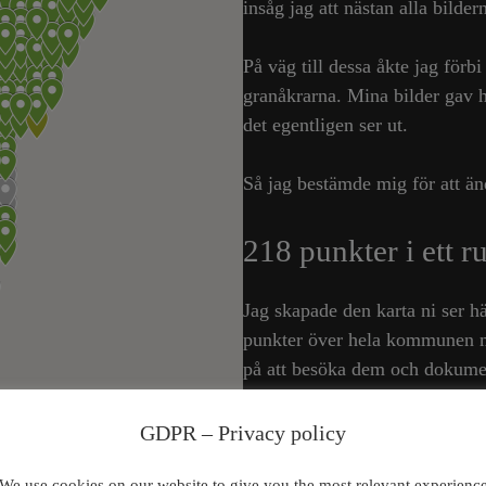
insåg jag att nästan alla bildern
På väg till dessa åkte jag för
granåkrarna. Mina bilder gav h
det egentligen ser ut.
Så jag bestämde mig för att än
218 punkter i ett r
Jag skapade den karta ni ser hä
punkter över hela kommunen me
på att besöka dem och dokument
2021-12-19 Idag besökte jag s
GDPR – Privacy policy
We use cookies on our website to give you the most relevant experienc