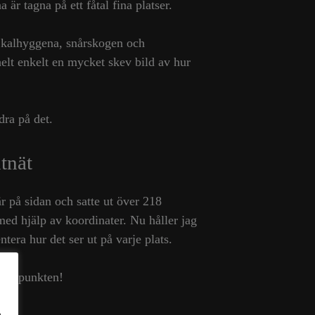
a är tagna på ett fåtal fina platser.
bi kalhyggena, snårskogen och
elt enkelt en mycket skev bild av hur
dra på det.
utnät
r på sidan och satte ut över 218
d hjälp av koordinater. Nu håller jag
era hur det ser ut på varje plats.
ista punkten!
e