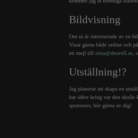
kommer jag åt konstiga ställe
Bildvisning
Om ni är intresserade av en bil
Visar gärna både online och på 
ett mejl till
stina@deurell.se
, 
Utställning!?
Jag planerar att skapa en utst
har idéer kring var den skulle 
sponsorer, hör gärna av dig!