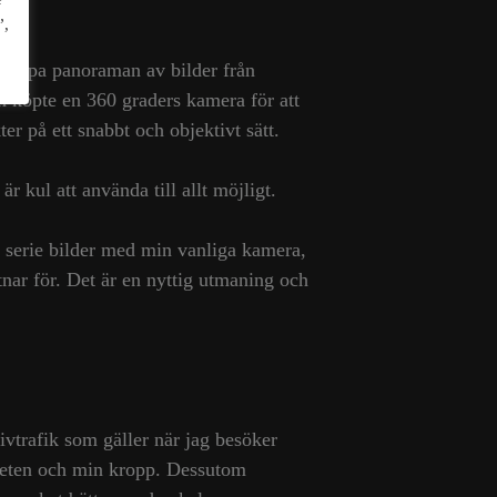
a
”,
kt skapa panoraman av bilder från
h köpte en 360 graders kamera för att
 på ett snabbt och objektivt sätt.
r kul att använda till allt möjligt.
n serie bilder med min vanliga kamera,
tnar för. Det är en nyttig utmaning och
tivtrafik som gäller när jag besöker
aneten och min kropp. Dessutom