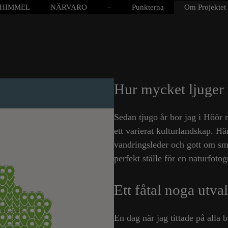
HIMMEL
NÄRVARO
–
Punkterna
Om Projektet
Hur mycket ljuger 
Sedan tjugo år bor jag i Höör m
ett varierat kulturlandskap. Här
vandringsleder och gott om små
perfekt ställe för en naturfotog
Ett fåtal noga utva
En dag när jag tittade på alla b